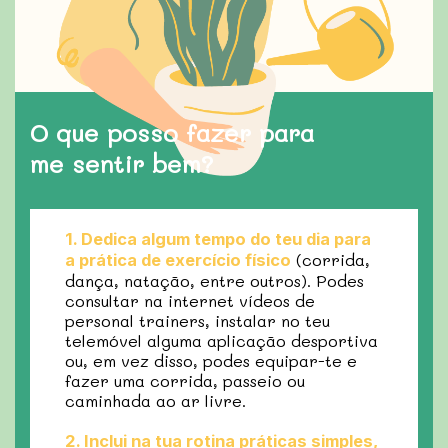
O que posso fazer para
me sentir bem?
1. Dedica algum tempo do teu dia para
(corrida,
a prática de exercício físico
dança, natação, entre outros). Podes
consultar na internet vídeos de
personal trainers, instalar no teu
telemóvel alguma aplicação desportiva
ou, em vez disso, podes equipar-te e
fazer uma corrida, passeio ou
caminhada ao ar livre.
2. Inclui na tua rotina práticas simples,